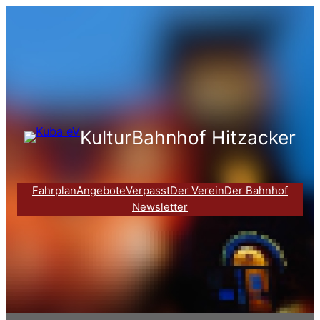
Zum
Inhalt
springen
KulturBahnhof Hitzacker
Fahrplan
Angebote
Verpasst
Der Verein
Der Bahnhof
Newsletter