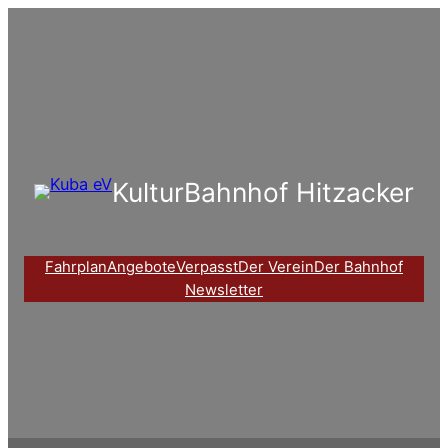
Zum
Inhalt
springen
KulturBahnhof Hitzacker
Fahrplan
Angebote
Verpasst
Der Verein
Der Bahnhof
Newsletter